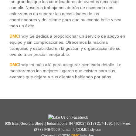
tan grandes que los coordinadores de eventos necesitan
cumplir. Nosotros trabajamos detrás de escenario nos
esforzamos en superar las necesidades de los
coordinadores y del cliente para que su evento brille y sea
todo un éxito.
DMC
Indy
Se dedica a proporcionar un servicio de apoyo en
equipo y sin complicaciones. Ofrecemos la máxima
tranquilad y estabilidad en la gestión y organización de su
evento a un precio inmejorable.
DMC
Indy
irá más allá para asegurar bien cada detalle. Le
mostraremos los mejores lugares que existen para sus
eventos que dejara a sus clientes hablando por años.
938 East Georgia Street
|
Indianapolis, IN 46202
|
(317) 217-1691
|
Toll-Free:
(877) 949-9909
|
dmcinfo@DMCIndy.com
Copyright ©
2026
DMC
Indy
, Inc.